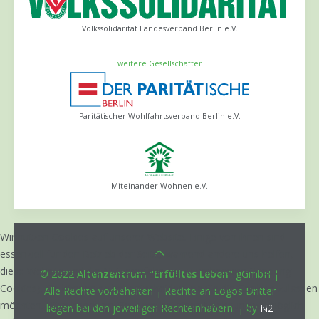
Volkssolidarität Landesverband Berlin e.V.
weitere Gesellschafter
Paritätischer Wohlfahrtsverband Berlin e.V.
Miteinander Wohnen e.V.
Wir nutzen Cookies auf unserer Website. Einige von ihnen sind
essenziell für den Betrieb der Seite, während andere uns helfen,
diese Website und die Nutzererfahrung zu verbessern (Tracking
© 2022
Altenzentrum "Erfülltes Leben"
gGmbH |
Cookies). Sie können selbst entscheiden, ob Sie die Cookies zulassen
Alle Rechte vorbehalten | Rechte an Logos Dritter
möchten. Bitte beachten Sie, dass bei einer Ablehnung womöglich
liegen bei den jeweiligen Rechteinhabern. | by
N2