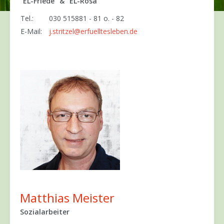
"EL-Friede" & "EL-Rosa"
Tel.:
030 515881 - 81 o. - 82
E-Mail:
j.stritzel@erfuelltesleben.de
Matthias Meister
Sozialarbeiter