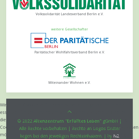
Volkssolidarität Landesverband Berlin e.V.
weitere Gesellschafter
Paritätischer Wohlfahrtsverband Berlin e.V.
Miteinander Wohnen e.V.
Wir nutzen Cookies auf unserer Website. Einige von ihnen sind
essenziell für den Betrieb der Seite, während andere uns helfen,
diese Website und die Nutzererfahrung zu verbessern (Tracking
© 2022
Altenzentrum "Erfülltes Leben"
gGmbH |
Cookies). Sie können selbst entscheiden, ob Sie die Cookies zulassen
Alle Rechte vorbehalten | Rechte an Logos Dritter
möchten. Bitte beachten Sie, dass bei einer Ablehnung womöglich
liegen bei den jeweiligen Rechteinhabern. | by
N2